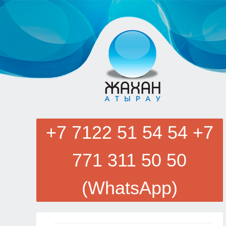
+7 7122 51 54 54 +7
771 311 50 50
(WhatsApp)