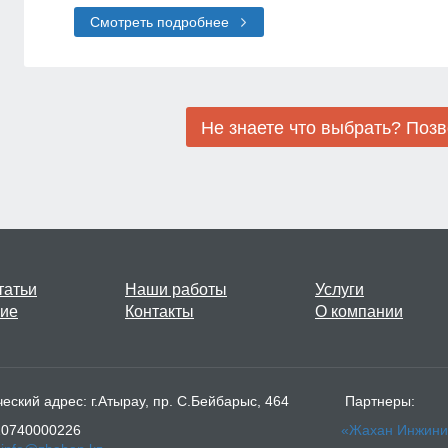
Смотреть подробнее
татьи
Наши работы
Услуги
ие
Контакты
О компании
рес: г.Атырау, пр. С.Бейбарыс, 464 Партнеры:
-22 БИН 020740000226
«Жахан Инжини