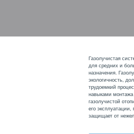
Газолучистая сист
для средних и бо
назначения. Газол
экологичность, до
трудоемкий процес
навыками монтажа
газолучистой отоп
его эксплуатации,
защищает от нежел