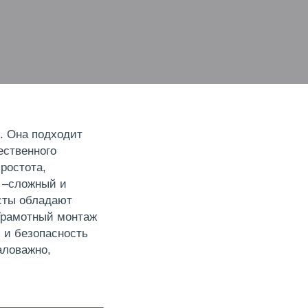
. Она подходит
ественного
ростота,
я –сложный и
сты обладают
Грамотный монтаж
 и безопасность
аловажно,